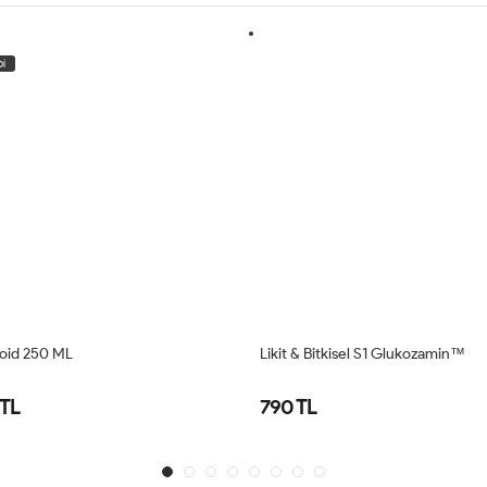
 Bitkisel S1 Glukozamin™
KERVAN GLUKOZAMIN & CHOND
& MSM SIVI EKSTRACT 250 ML
L
950 TL