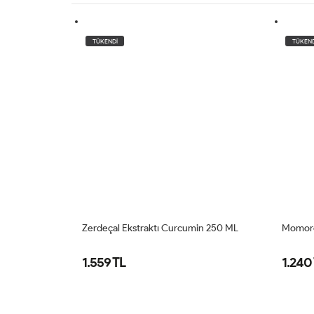
TÜKENDİ
in 250 ML
Momoroid 250 ML
Likit &
1.240 TL
790 T