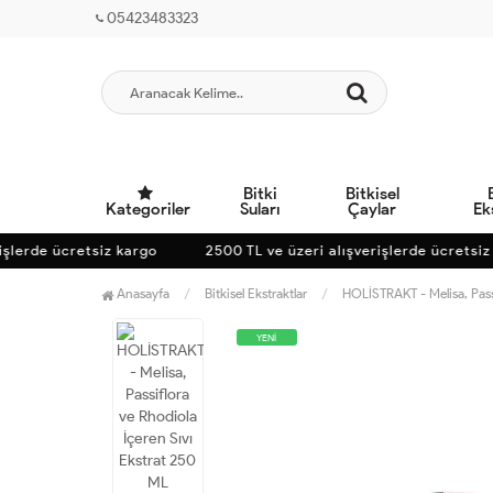
05423483323
Bitki
Bitkisel
Kategoriler
Suları
Çaylar
Ek
lerde ücretsiz kargo
2500 TL ve üzeri alışverişlerde ücretsiz k
Anasayfa
Bitkisel Ekstraktlar
HOLİSTRAKT - Melisa, Pass
YENİ