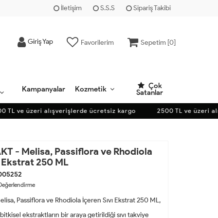
İletişim
S.S.S
Sipariş Takibi
Giriş Yap
Favorilerim
Sepetim [
0
]
Çok
Kampanyalar
Kozmetik
Satanlar
L ve üzeri alışverişlerde ücretsiz kargo
2500 TL ve üzeri alışv
 - Melisa, Passiflora ve Rhodiola
ı Ekstrat 250 ML
005252
Değerlendirme
sa, Passiflora ve Rhodiola İçeren Sıvı Ekstrat 250 ML,
itkisel ekstraktların bir araya getirildiği sıvı takviye