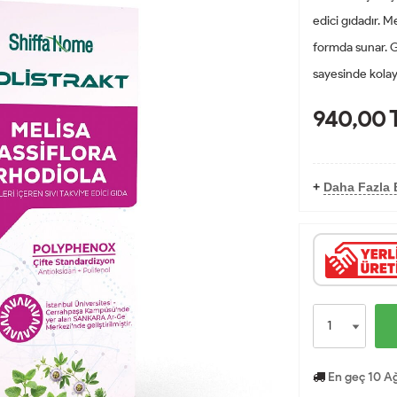
edici gıdadır. Me
formda sunar. G
sayesinde kolay
940,00
+
Daha Fazla B
En geç 10 Ağ