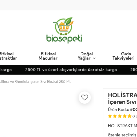
Bitkisel
Bitkisel
Doğal
Gıda
straktlar
Macunlar
Yağlar
Takviyeleri
argo
2500 TL ve üzeri alışverişlerde ücretsiz kargo
2500 T
iflora ve Rhodiola İçeren Sıvı Ekstrat 250 ML
HOLİSTRAKT
İçeren Sıv
Ürün Kodu:
#0
0
HOLİSTRAKT Meli
özenle seçilmiş b