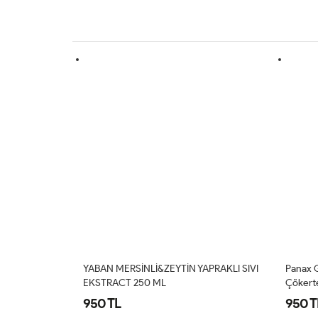
APRAKLI SIVI
Panax Gınseng (Ginseng,Çoban
Novlex
Çökerten,Karabaş Otu,Zencefil)250ML
(Artich
Hindiba
950 TL
1.100
(Ekstre