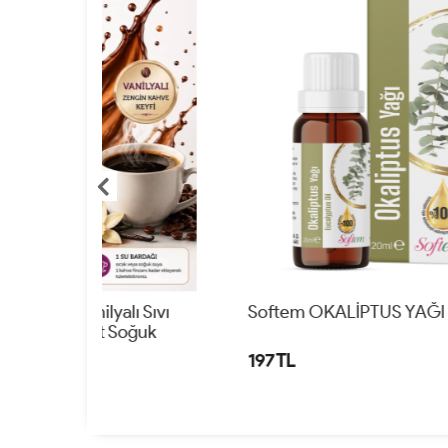
lı Sıvı
Softem OKALİPTUS YAĞI 20ML
Soğuk
197 TL