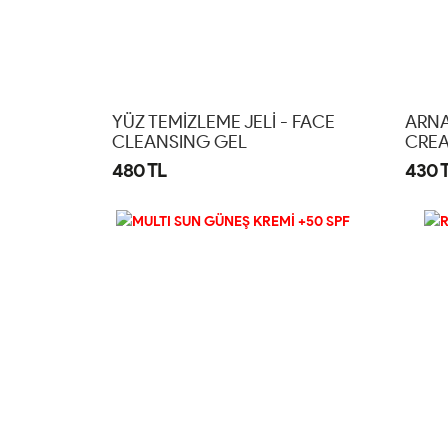
YÜZ TEMİZLEME JELİ - FACE
ARNA
CLEANSING GEL
CRE
480 TL
430 