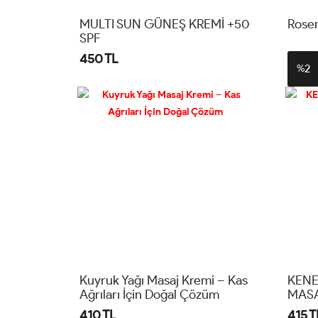
MULTI SUN GÜNEŞ KREMİ +50
Rose
SPF
450 TL
2
%
Kuyruk Yağı Masaj Kremi – Kas
KENE
Ağrıları İçin Doğal Çözüm
MASA
410 TL
415 T