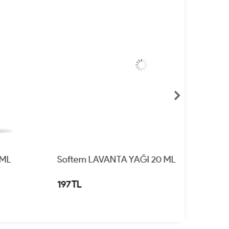
Softem LAVANTA YAĞI 20 ML
Softem K
97 TL
122 TL