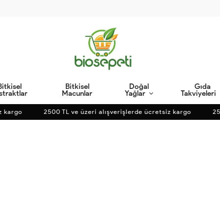
Bitkisel
Bitkisel
Doğal
Gıda
straktlar
Macunlar
Yağlar
Takviyeleri
kargo
2500 TL ve üzeri alışverişlerde ücretsiz kargo
2500 