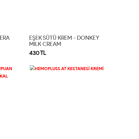
VERA
EŞEK SÜTÜ KREM - DONKEY
MILK CREAM
430 TL