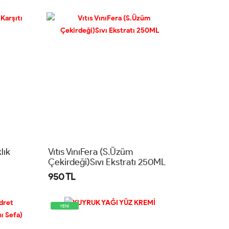
lık
Vıtıs VınıFera (S.Üzüm
Çekirdeği)Sıvı Ekstratı 250ML
950 TL
YENİ