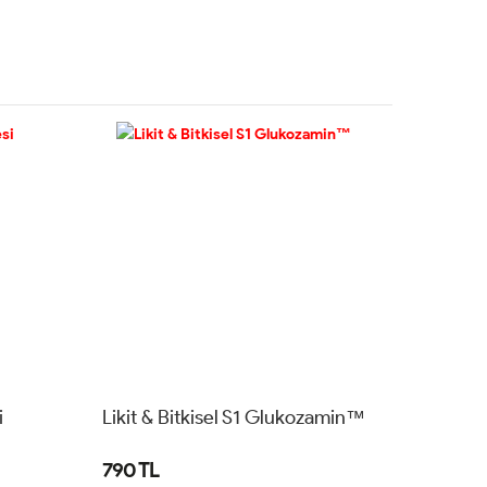
i
Likit & Bitkisel S1 Glukozamin™
790 TL