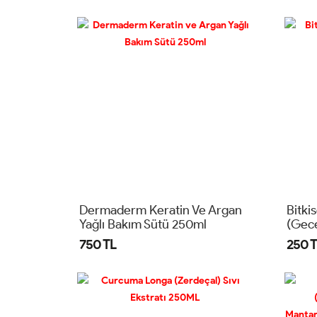
İçere
250 
Dermaderm Keratin Ve Argan
Bitki
Yağlı Bakım Sütü 250ml
(Gec
750 TL
250 T