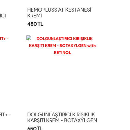
HEMOPLUSS AT KESTANESİ
ICI
KREMİ
I
480 TL
FIT+ -
DOLGUNLAŞTIRICI KIRIŞIKLIK
KARŞITI KREM - BOTAXYLGEN
With RETINOL
650 TL