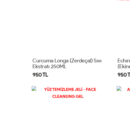
Curcuma Longa (Zerdeçal) Sıvı
Echın
Ekstratı 250ML
(Ekin
Manta
950 TL
950 
250m