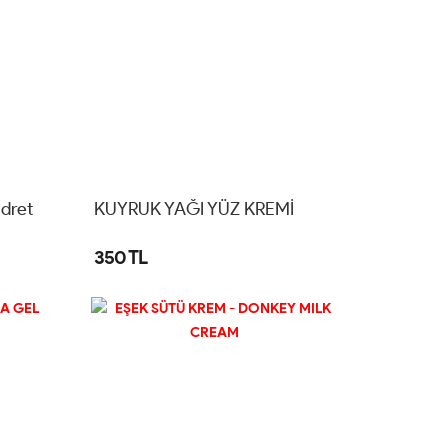
dret
KUYRUK YAĞI YÜZ KREMİ
tlı
350 TL