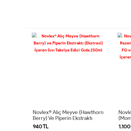
Novlex® Alıç Meyve (Hawthorn
Novle
Berry) Ve Piperin Ekstraktı
(Momo
(Ekstresi) İçeren Sıvı Takviye
Papat
940 TL
1.100
Edici Gıda 250ml
Zence