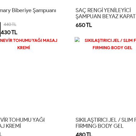
mary Biberiye Şampuanı
SAÇ RENGİ YENİLEYİCİ
ŞAMPUAN BEYAZ KAPAT
SAÇ VE SAKAL ŞAMPUAN
650 TL
440 TL
430 TL
VİR TOHUMU YAĞI
SIKILAŞTIRICI JEL / SLIM 
J KREMİ
FIRMING BODY GEL
L
480 TL