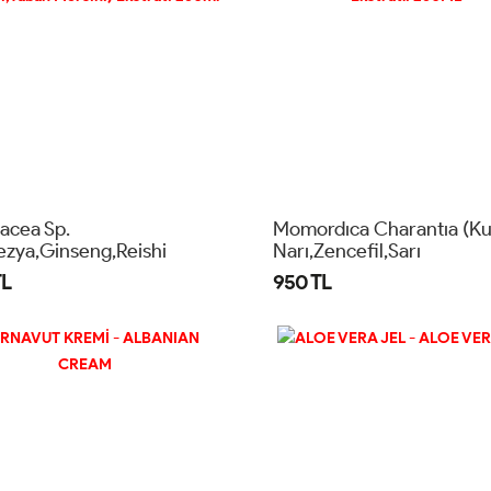
acea Sp.
Momordıca Charantıa (Ku
ezya,Ginseng,Reishi
Narı,Zencefil,Sarı
rı,Yaban Mersini) Ekstratı
Kantaron,Aynı Sefa) Ekstra
TL
950 TL
l
250ML