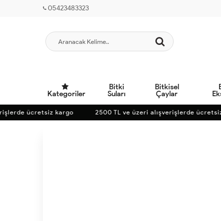
05423483323
Bitki
Bitkisel
Kategoriler
Suları
Çaylar
Ek
lerde ücretsiz kargo
2500 TL ve üzeri alışverişlerde ücretsiz 