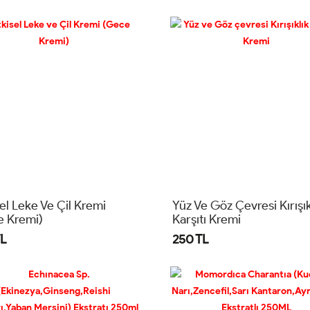
n Sıvı Takviye Edici Gıda
Ml
sel Leke Ve Çil Kremi
Yüz Ve Göz Çevresi Kırışık
e Kremi)
Karşıtı Kremi
L
250 TL