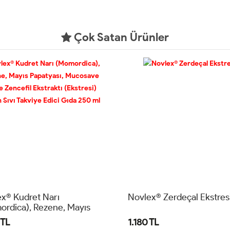
Çok Satan Ürünler
x® Kudret Narı
Novlex® Zerdeçal Ekstres
rdica), Rezene, Mayıs
yası, Mucosave FG Ve
 TL
1.180 TL
fil Ekstraktı (Ekstresi)